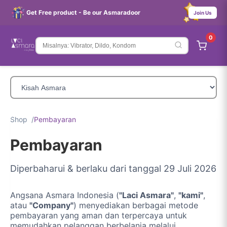
Get Free product - Be our Asmaradoor
Join Us
0
Shop
Pembayaran
Pembayaran
Diperbaharui & berlaku dari tanggal 29 Juli 2026
Angsana Asmara Indonesia (
"Laci Asmara"
,
"kami"
,
atau
"Company"
) menyediakan berbagai metode
pembayaran yang aman dan terpercaya untuk
memudahkan pelanggan berbelanja melalui