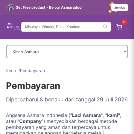
Get Free product - Be our Asmaradoor
Join Us
0
Shop
Pembayaran
Pembayaran
Diperbaharui & berlaku dari tanggal 29 Juli 2026
Angsana Asmara Indonesia (
"Laci Asmara"
,
"kami"
,
atau
"Company"
) menyediakan berbagai metode
pembayaran yang aman dan terpercaya untuk
memudahkan pelanggan berbelanja melalui