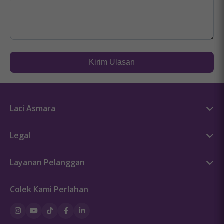
Kirim Ulasan
Laci Asmara
Kisah Asmara
Legal
Press
Syarat & Ketentuan
Sex Education
Layanan Pelanggan
Kebijakan Privasi
Hubungi Kami
Kebijakan Cookie
Colek Kami Perlahan
Pedoman Penggunaan Keamanan Produk
Ketentuan Promosi
Pembayaran