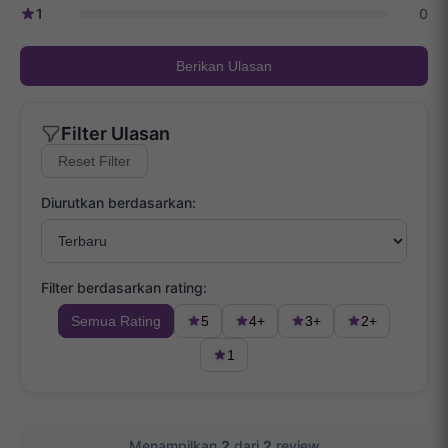
1
0
Berikan Ulasan
Filter Ulasan
Reset Filter
Diurutkan berdasarkan:
Filter berdasarkan rating:
Semua Rating
5
4+
3+
2+
1
Menampilkan
2
dari
2
review