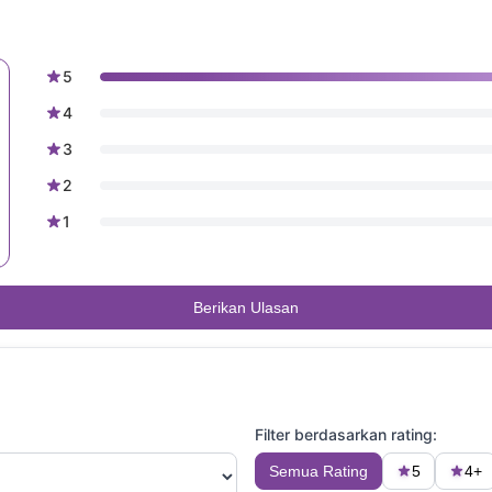
5
4
3
2
1
Berikan Ulasan
Filter berdasarkan rating:
Semua Rating
5
4+