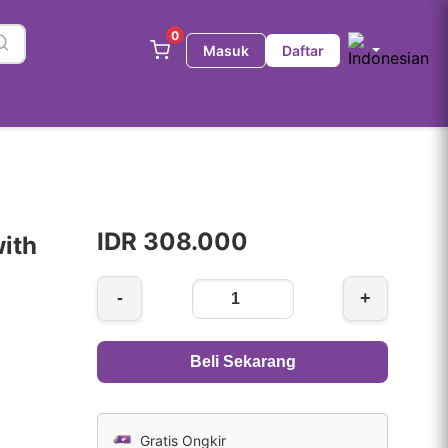
0
Masuk
Daftar
IDR 308.000
with
-
+
Beli Sekarang
Gratis Ongkir