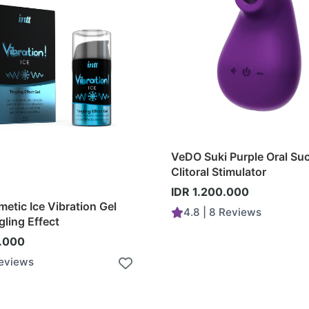
VeDO Suki Purple Oral Suc
Clitoral Stimulator
IDR 1.200.000
metic Ice Vibration Gel
4.8 | 8 Reviews
gling Effect
.000
Reviews
Add to Cart
Add to Cart