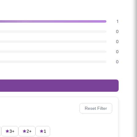
1
0
0
0
0
Reset Filter
3+
2+
1