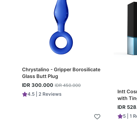
Chrystalino - Gripper Borosilicate
Glass Butt Plug
IDR 300.000
IDR 450.000
Intt Cos
4.5 | 2 Reviews
with Tin
IDR 528
5 | 1 
Add to Cart