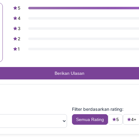
5
4
3
2
1
Berikan Ulasan
Filter berdasarkan rating:
Semua Rating
5
4+