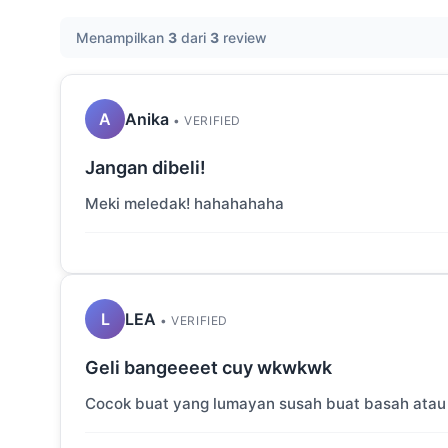
Menampilkan
3
dari
3
review
A
Anika
• VERIFIED
Jangan dibeli!
Meki meledak! hahahahaha
L
LEA
• VERIFIED
Geli bangeeeet cuy wkwkwk
Cocok buat yang lumayan susah buat basah atau b