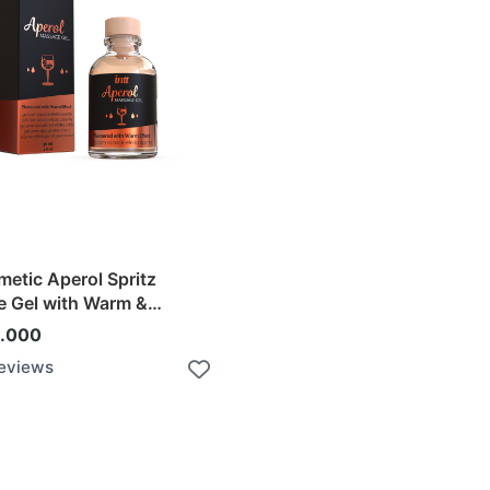
metic Aperol Spritz
 Gel with Warm &
 Effect
8.000
Reviews
Add to Cart