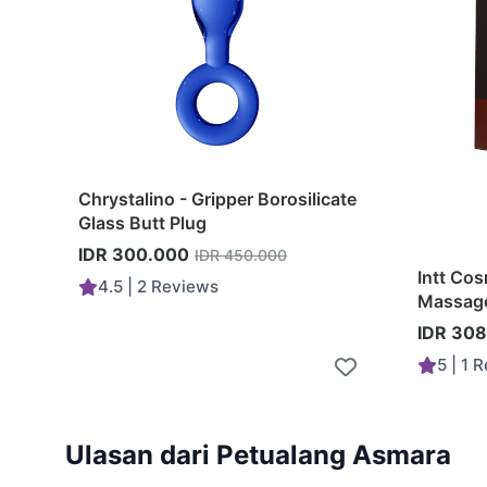
Chrystalino - Gripper Borosilicate
Glass Butt Plug
IDR 300.000
IDR 450.000
Intt Cos
4.5 | 2 Reviews
Massage
Tingling
IDR 30
5 | 1 
Add to Cart
Ulasan dari Petualang Asmara