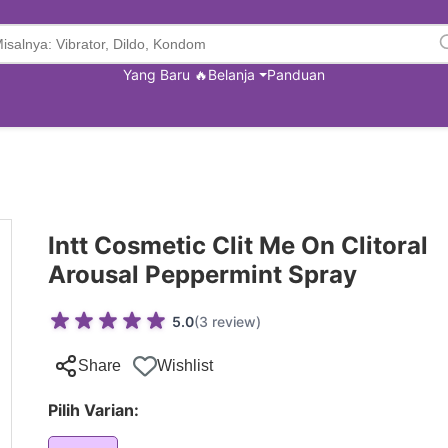
Yang Baru 🔥
Belanja
Panduan
Intt Cosmetic Clit Me On Clitoral
Arousal Peppermint Spray
5.0
(3 review)
Share
Wishlist
Pilih Varian: