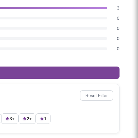
3
0
0
0
0
Reset Filter
3+
2+
1