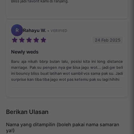
Bliss jadi favorit kami di ranjang.
R
Rahayu W.
• VERIFIED
24 Feb 2025
Newly weds
Baru aja nikah bbrp bulan lalu, posisi kita ini long distance
marriage. Pak su pengen nya gw bisa jago wot... jadi gw beli
ini bouncy bliss buat latihan wot sambil vcs sama pak su. Jadi
surprise kan tiba tiba jago wot pas ketemu pak su lagi hihihi
Berikan Ulasan
Nama yang ditampilin (boleh pakai nama samaran
ya!)