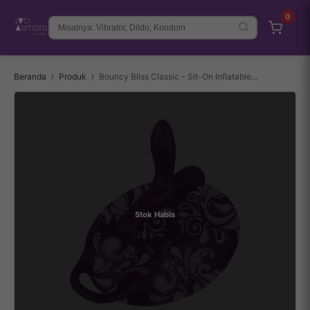
0
Beranda
Produk
Bouncy Bliss Classic - Sit-On Inflatable Pillow Dual Vibrator with Remote Control
Stok Habis