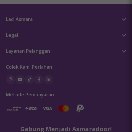
Laci Asmara
Kisah Asmara
Legal
Press
Syarat & Ketentuan
Sex Education
Layanan Pelanggan
Kebijakan Privasi
Hubungi Kami
Kebijakan Cookie
Colek Kami Perlahan
Pedoman Penggunaan Keamanan Produk
Ketentuan Promosi
Pembayaran
Pengemasan dan Pengiriman
Metode Pembayaran
Pengembalian, Refund & Garansi
FAQ
Gabung Menjadi Asmaradoor!