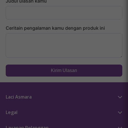
Judul ulasan kamu
Ceritain pengalaman kamu dengan produk ini
Kirim Ulasan
Laci Asmara
Kisah Asmara
Legal
Press
Syarat & Ketentuan
Sex Education
Layanan Pelanggan