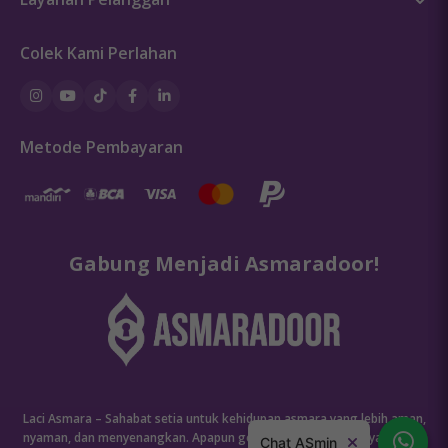
Kebijakan Privasi
Hubungi Kami
Kebijakan Cookie
Colek Kami Perlahan
Pedoman Penggunaan Keamanan Produk
Ketentuan Promosi
Pembayaran
Pengemasan dan Pengiriman
Metode Pembayaran
Pengembalian, Refund & Garansi
FAQ
Gabung Menjadi Asmaradoor!
Laci Asmara – Sahabat setia untuk kehidupan asmara yang lebih aman,
nyaman, dan menyenangkan. Apapun gender atau orientasinya, semua
Chat ASmin