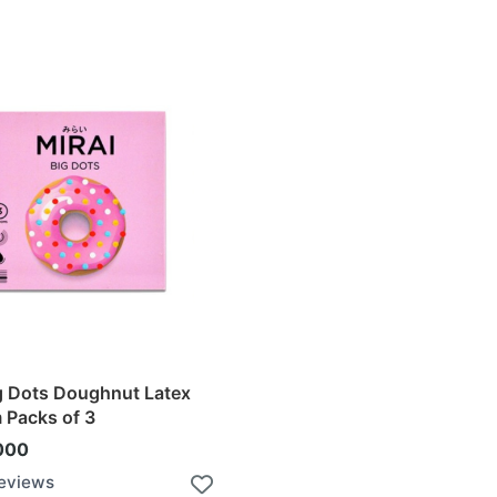
ig Dots Doughnut Latex
Packs of 3
000
Reviews