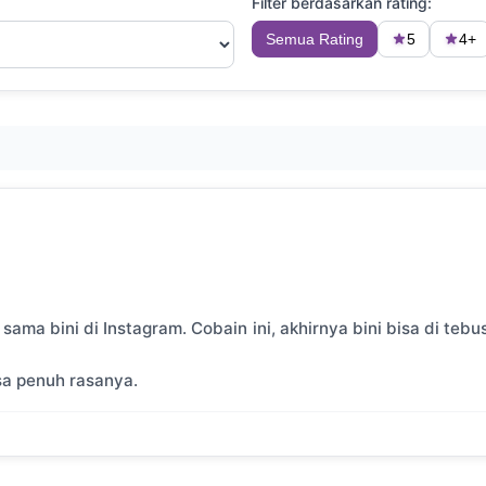
Filter berdasarkan rating:
Semua Rating
5
4+
ama bini di Instagram. Cobain ini, akhirnya bini bisa di tebu
isa penuh rasanya.