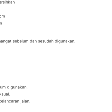
ersihkan
 cm
cm
r hangat sebelum dan sesudah digunakan.
lum digunakan.
sual.
elancaran jalan.