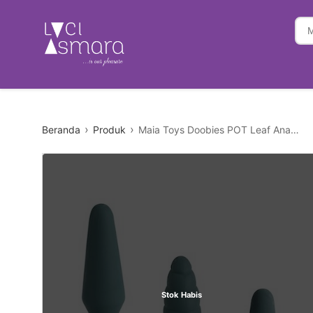
Beranda
Produk
Maia Toys Doobies POT Leaf Anal Trainer Silicone Set
Stok Habis