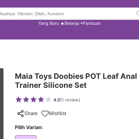
Yang Baru 🔥
Belanja
Panduan
Maia Toys Doobies POT Leaf Anal
Trainer Silicone Set
4.0
(1 review)
Share
Wishlist
Pilih Varian: