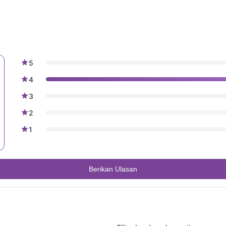
Add to Cart
5
4
3
2
1
Berikan Ulasan