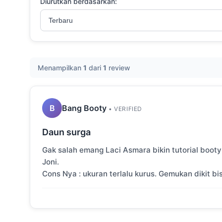
Diurutkan berdasarkan:
Menampilkan
1
dari
1
review
B
Bang Booty
• VERIFIED
Daun surga
Gak salah emang Laci Asmara bikin tutorial booty s
Joni.
Cons Nya : ukuran terlalu kurus. Gemukan dikit b