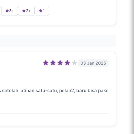
3+
2+
1
03 Jan 2025
s setelah latihan satu-satu, pelan2, baru bisa pake