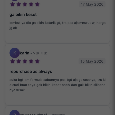
17 May 2026
ga bikin keset
lembut ya dia ga bikin ketarik gt, trs pas aja mnurut w, harga
jg ok
K
karin
• VERIFIED
15 May 2026
repurchase as always
suka bgt sm formula sabunnya pas bgt aja gt rasanya, trs kl
dicuci buat toys gak bikin keset aneh dan gak bikin silicone
nya rusak