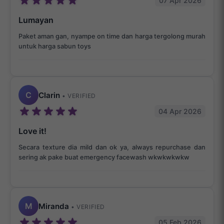
07 Apr 2026
Lumayan
Paket aman gan, nyampe on time dan harga tergolong murah
untuk harga sabun toys
C
Clarin
• VERIFIED
04 Apr 2026
Love it!
Secara texture dia mild dan ok ya, always repurchase dan
sering ak pake buat emergency facewash wkwkwkwkw
M
Miranda
• VERIFIED
05 Feb 2026