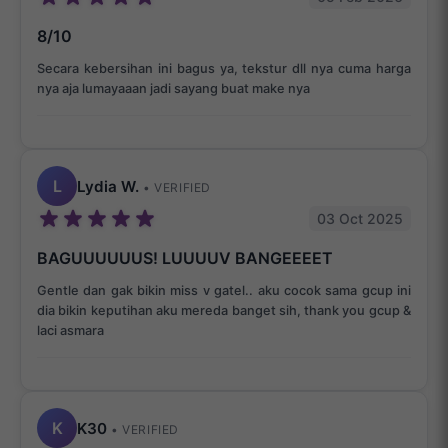
8/10
Secara kebersihan ini bagus ya, tekstur dll nya cuma harga
nya aja lumayaaan jadi sayang buat make nya
L
Lydia W.
• VERIFIED
03 Oct 2025
BAGUUUUUUS! LUUUUV BANGEEEET
Gentle dan gak bikin miss v gatel.. aku cocok sama gcup ini
dia bikin keputihan aku mereda banget sih, thank you gcup &
laci asmara
K
K30
• VERIFIED