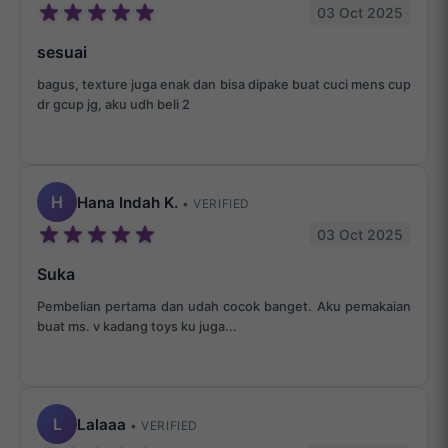
03 Oct 2025
sesuai
bagus, texture juga enak dan bisa dipake buat cuci mens cup
dr gcup jg, aku udh beli 2
H
Hana Indah K.
• VERIFIED
03 Oct 2025
Suka
Pembelian pertama dan udah cocok banget. Aku pemakaian
buat ms. v kadang toys ku juga...
L
Lalaaa
• VERIFIED