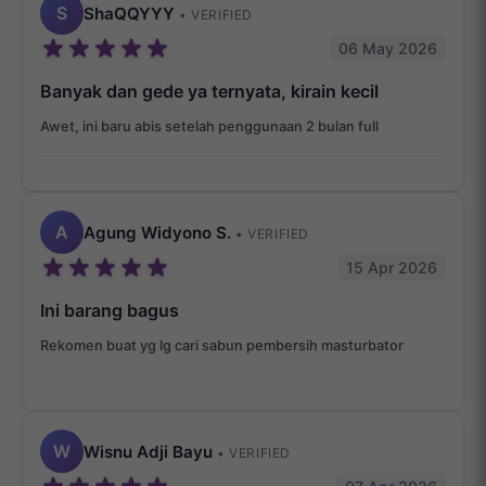
S
ShaQQYYY
• VERIFIED
06 May 2026
Banyak dan gede ya ternyata, kirain kecil
Awet, ini baru abis setelah penggunaan 2 bulan full
A
Agung Widyono S.
• VERIFIED
15 Apr 2026
Ini barang bagus
Rekomen buat yg lg cari sabun pembersih masturbator
W
Wisnu Adji Bayu
• VERIFIED