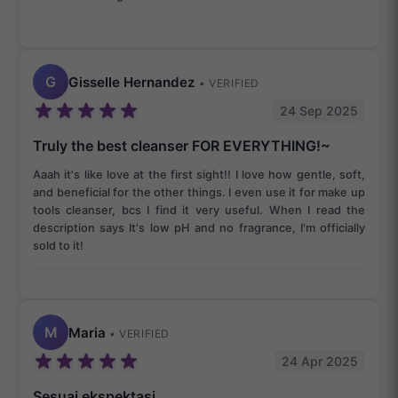
G
Gisselle Hernandez
• VERIFIED
24 Sep 2025
Truly the best cleanser FOR EVERYTHING!~
Aaah it's like love at the first sight!! I love how gentle, soft,
and beneficial for the other things. I even use it for make up
tools cleanser, bcs I find it very useful. When I read the
description says It's low pH and no fragrance, I'm officially
sold to it!
M
Maria
• VERIFIED
24 Apr 2025
Sesuai ekspektasi