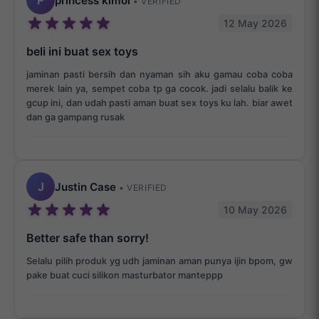
P
princess kimoi
• VERIFIED
12 May 2026
beli ini buat sex toys
jaminan pasti bersih dan nyaman sih aku gamau coba coba
merek lain ya, sempet coba tp ga cocok. jadi selalu balik ke
gcup ini, dan udah pasti aman buat sex toys ku lah. biar awet
dan ga gampang rusak
J
Justin Case
• VERIFIED
10 May 2026
Better safe than sorry!
Selalu pilih produk yg udh jaminan aman punya ijin bpom, gw
pake buat cuci silikon masturbator manteppp