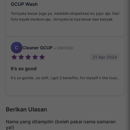
GCUP Wash
Ternyata besar juga ya, melebihi ekspektasi ku jujur aja. Dari
foto kayak medium aja.. ternyata isi nya besar dan banyak
C
Cleaner GCUP
• VERIFIED
21 Apr 2024
It's so good
It's so gentle..so soft..i get 2 benefits..for myself n the toys..
Berikan Ulasan
Nama yang ditampilin (boleh pakai nama samaran
ya!)