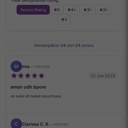
Filter berdasarkan rating:
Semua Rating
5
4+
3+
2+
1
Menampilkan
24
dari
24
review
M
mia
• VERIFIED
25 Jun 2026
aman udh bpom
ok suka sih bakal repurchase
C
Clarissa C. K
• VERIFIED