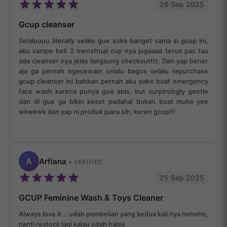
26 Sep 2025
Gcup cleanser
Selaluuuu literally selalu gue suka banget sama si gcup ini,
aku sampe beli 2 menstrual cup nya jugaaaa terus pas tau
ada cleanser nya jelas langsung checkoutttt. Dan yap bener
aja ga pernah ngecewain selalu bagus selalu repurchase
gcup cleanser ini bahkan pernah aku pake buat emergency
face wash karena punya gue abis, but surpirsingly gentle
dan di gue ga bikin keset padahal bukan buat muka yee
wkwkwk dan yap ni produk juara sih, keren gcup!!!
A
Arfiana
• VERIFIED
25 Sep 2025
GCUP Feminine Wash & Toys Cleaner
Always love it... udah pembelian yang kedua kali nya hehehe,
nanti restock lagi kalau udah habis